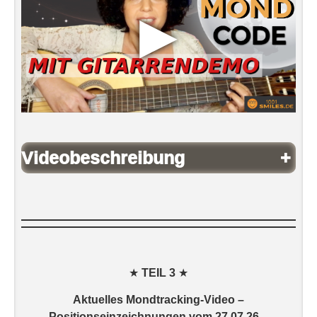
▶
Videobeschreibung
+
★
TEIL 3
★
Aktuelles
Mondtracking-Video –
Positionseinzeichnungen vom
27.07.26 –